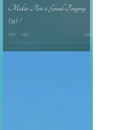
26 août 2018
1 min de lecture
Médiév'Arts à Grand-Fougeray
(35) !