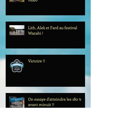
Lith, Alek et Fard au festival
Wazabi !
Victoire !!
On essaye d'atteindre les 180 %
avant minuit !!