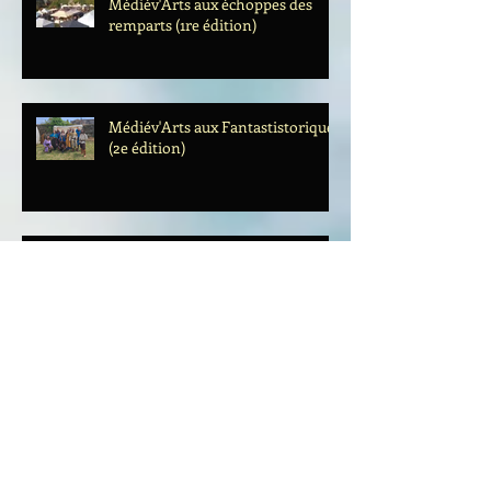
Médiév'Arts aux échoppes des
remparts (1re édition)
Médiév'Arts aux Fantastistoriques
(2e édition)
Médiév'Arts au Festi'Geek 2025
École ouvert et crêperie