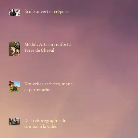
École ouvert et crêperie
Médiév’Arts en renfort à
Terre de Cheval
Nouvelles arrivées, manoir
et partenariat
De la chorégraphie de
combat à la vidéo