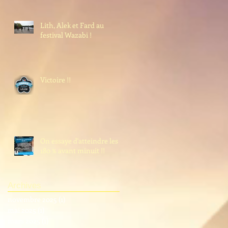
Lith, Alek et Fard au
festival Wazabi !
Victoire !!
On essaye d'atteindre les
180 % avant minuit !!
Archives
novembre 2025
(1)
1 post
mai 2025
(1)
1 post
mars 2025
(1)
1 post