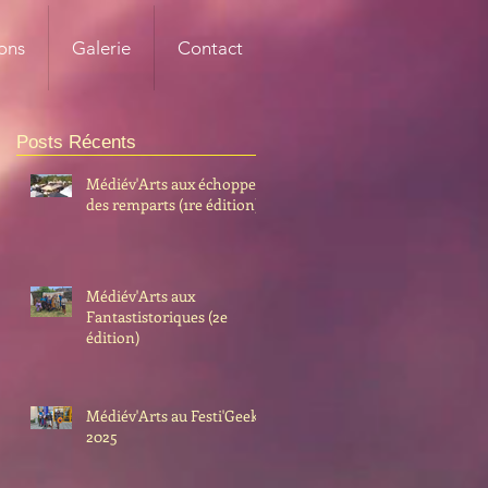
ons
Galerie
Contact
Posts Récents
Médiév'Arts aux échoppes
des remparts (1re édition)
Médiév'Arts aux
Fantastistoriques (2e
édition)
Médiév'Arts au Festi'Geek
2025