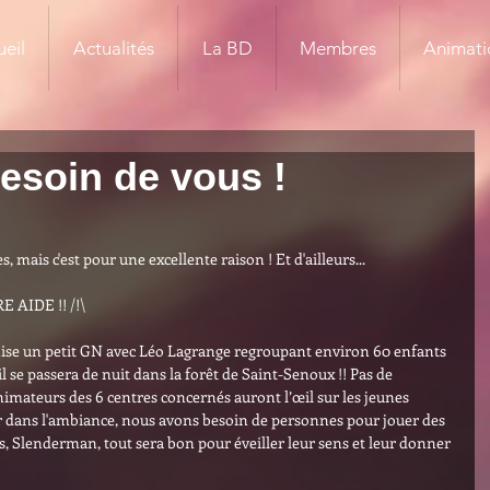
eil
Actualités
La BD
Membres
Animati
esoin de vous !
mais c'est pour une excellente raison ! Et d'ailleurs...
 AIDE !! /!\
nise un petit GN avec Léo Lagrange regroupant environ 60 enfants 
u'il se passera de nuit dans la forêt de Saint-Senoux !! Pas de 
animateurs des 6 centres concernés auront l’œil sur les jeunes 
er dans l'ambiance, nous avons besoin de personnes pour jouer des 
 Slenderman, tout sera bon pour éveiller leur sens et leur donner 