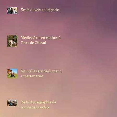
École ouvert et crêperie
Médiév’Arts en renfort à
Terre de Cheval
Nouvelles arrivées, manoir
et partenariat
De la chorégraphie de
combat à la vidéo