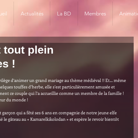
eil
Actualités
La BD
Membres
Animati
 tout plein
s !
privilège d’animer un grand mariage au thème médiéval !! Et… même 
uelques touffes d’herbe, elle s’est particulièrement amusée et 
ment ce couple qui l’a accueillie comme un membre de la famille ! 
eur du monde !
t garçon qui a fêté ses 6 ans en compagnie de notre jeune elfe 
é le gâteau au « Kamarelkikolodan » et espère le revoir bientôt 