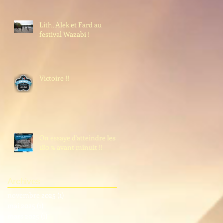
Lith, Alek et Fard au
festival Wazabi !
Victoire !!
On essaye d'atteindre les
180 % avant minuit !!
Archives
novembre 2025
(1)
1 post
mai 2025
(1)
1 post
mars 2025
(1)
1 post