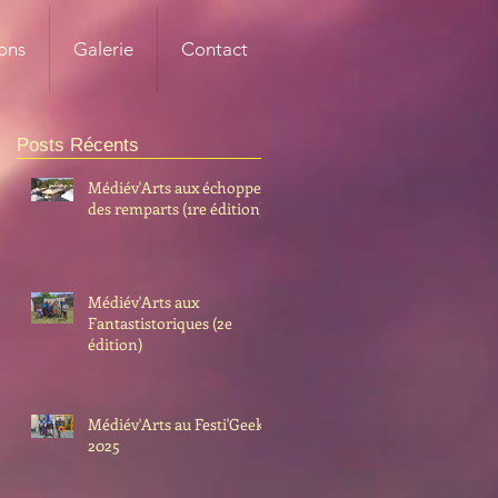
ons
Galerie
Contact
Posts Récents
Médiév'Arts aux échoppes
des remparts (1re édition)
Médiév'Arts aux
Fantastistoriques (2e
édition)
Médiév'Arts au Festi'Geek
2025