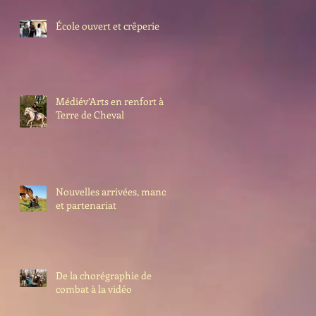
École ouvert et crêperie
Médiév’Arts en renfort à
Terre de Cheval
Nouvelles arrivées, manoir
et partenariat
De la chorégraphie de
combat à la vidéo