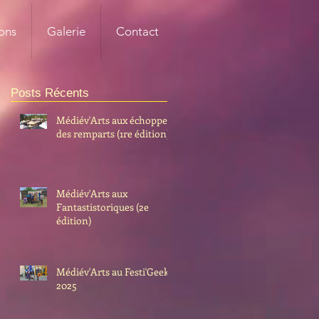
ons
Galerie
Contact
Posts Récents
Médiév'Arts aux échoppes
des remparts (1re édition)
Médiév'Arts aux
Fantastistoriques (2e
édition)
Médiév'Arts au Festi'Geek
2025