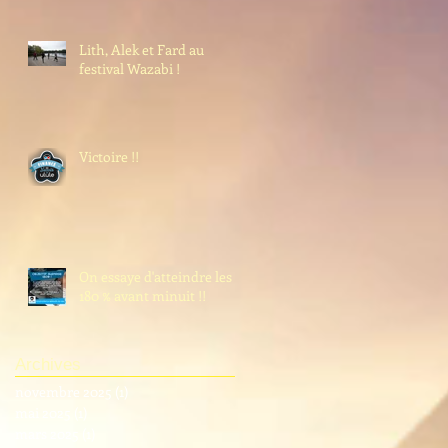
Lith, Alek et Fard au
festival Wazabi !
Victoire !!
On essaye d'atteindre les
180 % avant minuit !!
Archives
novembre 2025
(1)
1 post
mai 2025
(1)
1 post
mars 2025
(1)
1 post