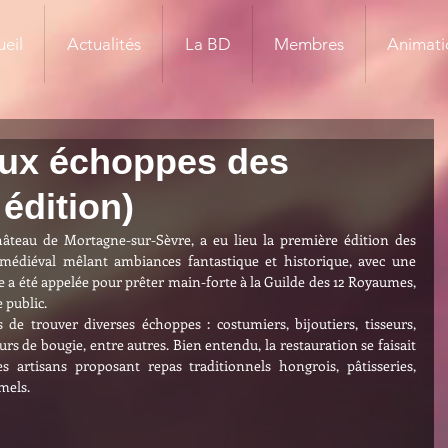
eil
Actualités
La BD
Membres
Animati
aux échoppes des
édition)
âteau de Mortagne-sur-Sèvre, a eu lieu la première édition des 
édiéval mêlant ambiances fantastique et historique, avec une 
a été appelée pour prêter main-forte à la Guilde des 12 Royaumes, 
 public.
s de trouver diverses échoppes : costumiers, bijoutiers, tisseurs, 
rs de bougie, entre autres. Bien entendu, la restauration se faisait 
artisans proposant repas traditionnels hongrois, pâtisseries, 
mels.