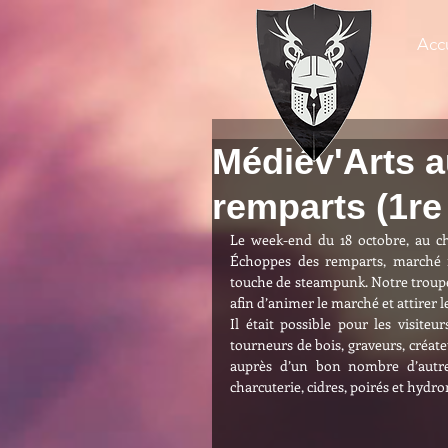
Accu
Médiév'Arts 
remparts (1re 
Le week-end du 18 octobre, au ch
Échoppes des remparts, marché m
touche de steampunk. Notre troupe 
afin d’animer le marché et attirer le
Il était possible pour les visiteur
tourneurs de bois, graveurs, créateu
auprès d’un bon nombre d’autres 
charcuterie, cidres, poirés et hydro