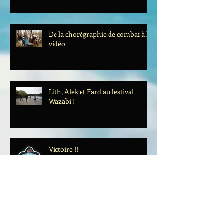
De la chorégraphie de combat à la
vidéo
Lith, Alek et Fard au festival
Wazabi !
Victoire !!
On essaye d'atteindre les 180 %