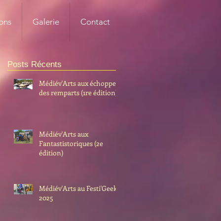
ons
Galerie
Contact
Posts Récents
Médiév'Arts aux échoppes
des remparts (1re édition)
Médiév'Arts aux
Fantastistoriques (2e
édition)
Médiév'Arts au Festi'Geek
2025