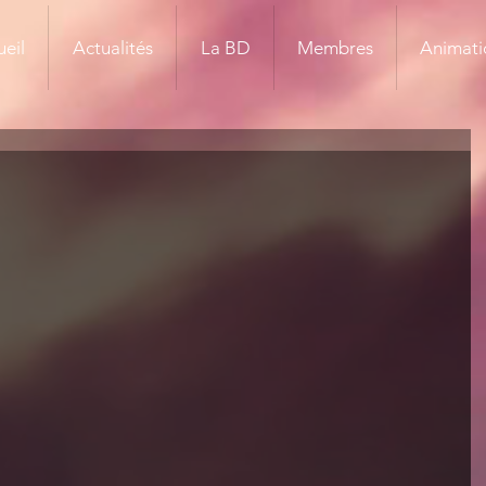
eil
Actualités
La BD
Membres
Animati