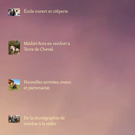
École ouvert et crêperie
Médiév’Arts en renfort à
Terre de Cheval
Nouvelles arrivées, manoir
et partenariat
De la chorégraphie de
combat à la vidéo