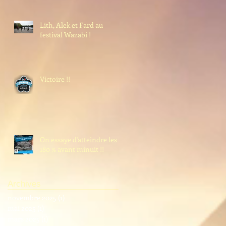
Lith, Alek et Fard au
festival Wazabi !
Victoire !!
On essaye d'atteindre les
180 % avant minuit !!
Archives
novembre 2025
(1)
1 post
mai 2025
(1)
1 post
mars 2025
(1)
1 post