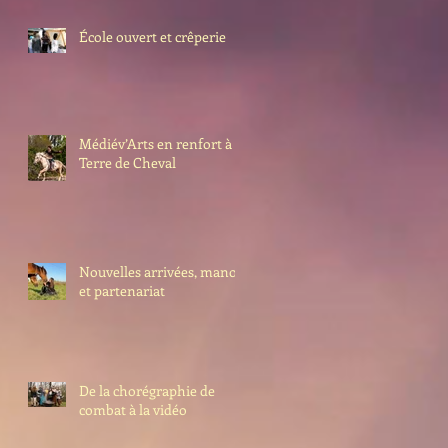
École ouvert et crêperie
Médiév’Arts en renfort à
Terre de Cheval
Nouvelles arrivées, manoir
et partenariat
De la chorégraphie de
combat à la vidéo