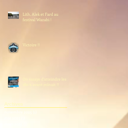
Lith, Alek et Fard au
festival Wazabi !
Victoire !!
On essaye d'atteindre les
180 % avant minuit !!
Archives
novembre 2025
(1)
1 post
mai 2025
(1)
1 post
mars 2025
(1)
1 post