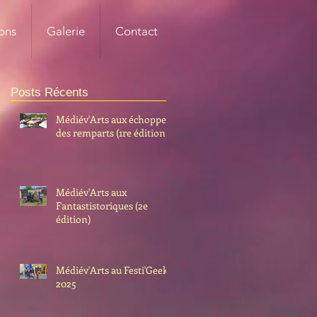
ons
Galerie
Contact
Posts Récents
Médiév'Arts aux échoppes
des remparts (1re édition)
Médiév'Arts aux
Fantastistoriques (2e
édition)
Médiév'Arts au Festi'Geek
2025